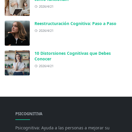
2026/4/21
Reestructuración Cognitiva: Paso a Paso
2026/4/21
10 Distorsiones Cognitivas que Debes
Conocer
2026/4/21
PSICOGNITIVA
Psicognitiva: Ayuda a las personas a mejorar su