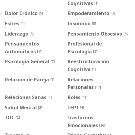
Cognitivas
[1]
Dolor Crónico
Empoderamiento
[5]
[3]
Estrés
Insomnio
[4]
[5]
Liderazgo
Pensamiento Obsesivo
[5]
[3]
Pensamientos
Profesional de
Automáticos
Psicología
[1]
[2]
Psicología General
Reestructuración
[7]
Cognitiva
[1]
Relación de Pareja
Relaciones
[6]
Personales
[17]
Relaciones Sanas
Roles
[4]
[1]
Salud Mental
TEPT
[2]
[4]
TOC
Trastornos
[2]
Emocionales
[26]