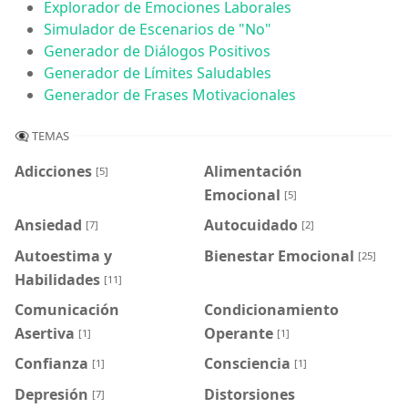
Explorador de Emociones Laborales
Simulador de Escenarios de "No"
Generador de Diálogos Positivos
Generador de Límites Saludables
Generador de Frases Motivacionales
👁️‍🗨️ TEMAS
Adicciones
Alimentación
[5]
Emocional
[5]
Ansiedad
Autocuidado
[7]
[2]
Autoestima y
Bienestar Emocional
[25]
Habilidades
[11]
Comunicación
Condicionamiento
Asertiva
Operante
[1]
[1]
Confianza
Consciencia
[1]
[1]
Depresión
Distorsiones
[7]