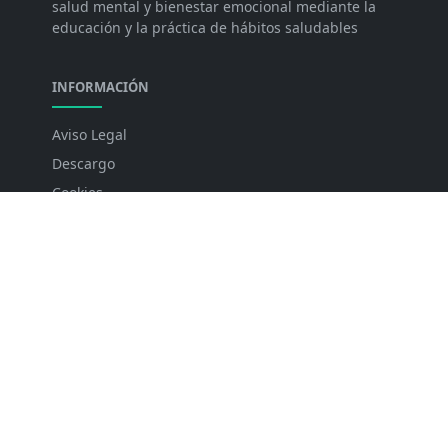
salud mental y bienestar emocional mediante la
educación y la práctica de hábitos saludables
INFORMACIÓN
Aviso Legal
Descargo
Cookies
Políticas de Privacidad
Contacto
DIRECCIÓN Y CONTACTO
Capitán Elías Medina. Limpio 1108, Paraguay,
Teléfono 0982253878.
Email: contacto@psicognitiva.com