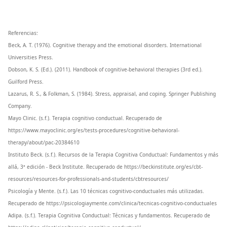
Referencias:
Beck, A. T. (1976). Cognitive therapy and the emotional disorders. International
Universities Press.
Dobson, K. S. (Ed.). (2011). Handbook of cognitive-behavioral therapies (3rd ed.).
Guilford Press.
Lazarus, R. S., & Folkman, S. (1984). Stress, appraisal, and coping. Springer Publishing
Company.
Mayo Clinic. (s.f.). Terapia cognitivo conductual. Recuperado de
https://www.mayoclinic.org/es/tests-procedures/cognitive-behavioral-
therapy/about/pac-20384610
Instituto Beck. (s.f.). Recursos de la Terapia Cognitiva Conductual: Fundamentos y más
allá, 3ª edición - Beck Institute. Recuperado de https://beckinstitute.org/es/cbt-
resources/resources-for-professionals-and-students/cbtresources/
Psicología y Mente. (s.f.). Las 10 técnicas cognitivo-conductuales más utilizadas.
Recuperado de https://psicologiaymente.com/clinica/tecnicas-cognitivo-conductuales
Adipa. (s.f.). Terapia Cognitiva Conductual: Técnicas y fundamentos. Recuperado de