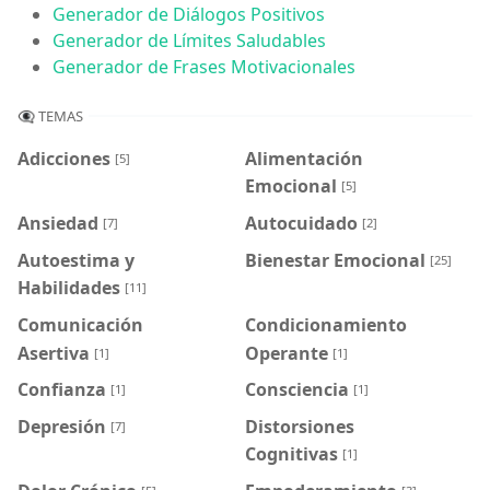
Generador de Diálogos Positivos
Generador de Límites Saludables
Generador de Frases Motivacionales
👁️‍🗨️ TEMAS
Adicciones
Alimentación
[5]
Emocional
[5]
Ansiedad
Autocuidado
[7]
[2]
Autoestima y
Bienestar Emocional
[25]
Habilidades
[11]
Comunicación
Condicionamiento
Asertiva
Operante
[1]
[1]
Confianza
Consciencia
[1]
[1]
Depresión
Distorsiones
[7]
Cognitivas
[1]