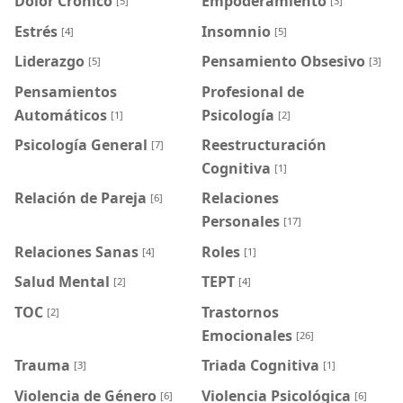
Dolor Crónico
Empoderamiento
[5]
[3]
Estrés
Insomnio
[4]
[5]
Liderazgo
Pensamiento Obsesivo
[5]
[3]
Pensamientos
Profesional de
Automáticos
Psicología
[1]
[2]
Psicología General
Reestructuración
[7]
Cognitiva
[1]
Relación de Pareja
Relaciones
[6]
Personales
[17]
Relaciones Sanas
Roles
[4]
[1]
Salud Mental
TEPT
[2]
[4]
TOC
Trastornos
[2]
Emocionales
[26]
Trauma
Triada Cognitiva
[3]
[1]
Violencia de Género
Violencia Psicológica
[6]
[6]